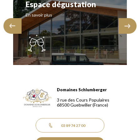
Espace dégustation
En savoir plus
Domaines Schlumberger
Domaines Schlumberger Vignerons 100% récoltants depuis
3 rue des Cours Populaires
68500
Guebwiller
(France)
03 89 74 27 00