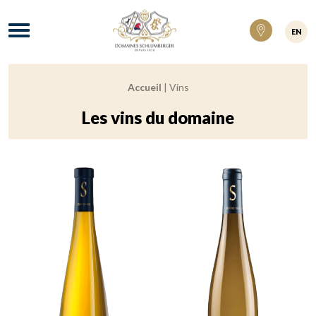
Domaines Schlumberger Vignerons 100% ré
Menu
EN
Accueil
|
Vins
Fil d'Ariane :
Les vins du domaine