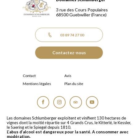
Domaines Schlumberger Vignerons 100% récoltants depuis
3 rue des Cours Populaires
68500
Guebwiller
(France)
03 89 74 27 00
Contactez-nous
Contact
Avis
Mentions légales
Plan du site
Facebook
Instagram
Tripadvisor
YouTube
Les domaines Schlumberger exploitent et vinifient 130 hectares de
vignes dont la moitié répartie sur 4 Grands Crus, le Kitterlé, le Kessler,
le Saering et le Spiegel depuis 1810.
L’abus d’alcool est dangereux pour la santé. A consommer avec
modération.