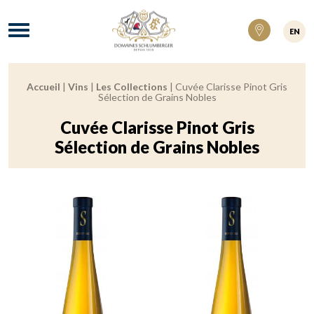
Domaines Schlumberger Vignerons 100% ré
Menu
EN
Accueil
|
Vins
|
Les Collections
|
Cuvée Clarisse Pinot Gris
Fil d'Ariane :
Sélection de Grains Nobles
Cuvée Clarisse Pinot Gris
Sélection de Grains Nobles