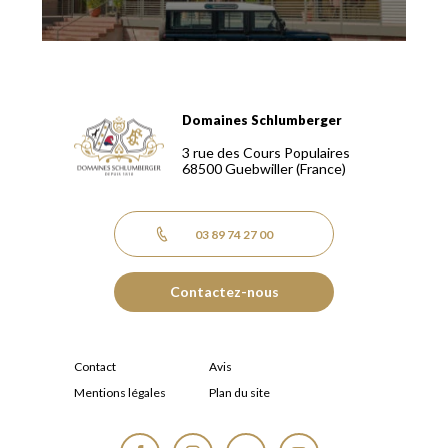
Domaines Schlumberger
Domaines Schlumberger Vignerons 100% récoltants depuis
3 rue des Cours Populaires
68500
Guebwiller
(France)
03 89 74 27 00
Contactez-nous
Contact
Avis
Mentions légales
Plan du site