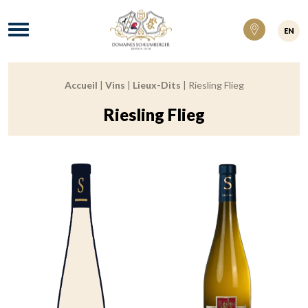
Domaines Schlumberger Vignerons 100% ré
Menu
EN
Accueil
|
Vins
|
Lieux-Dits
|
Riesling Flieg
Fil d'Ariane :
Riesling Flieg