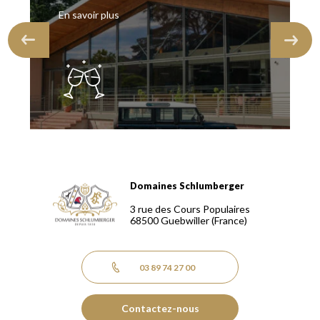
En savoir plus
Domaines Schlumberger
Domaines Schlumberger Vignerons 100% récoltants depuis
3 rue des Cours Populaires
68500
Guebwiller
(France)
03 89 74 27 00
Contactez-nous