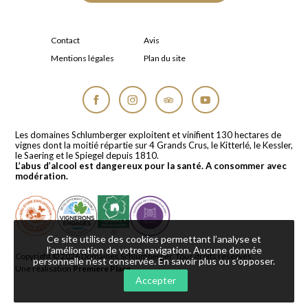
Contact
Avis
Mentions légales
Plan du site
Facebook
Instagram
Tripadvisor
YouTube
Les domaines Schlumberger exploitent et vinifient 130 hectares de
vignes dont la moitié répartie sur 4 Grands Crus, le Kitterlé, le Kessler,
le Saering et le Spiegel depuis 1810.
L’abus d’alcool est dangereux pour la santé. A consommer avec
modération.
Ce site utilise des cookies permettant l’analyse et
l’amélioration de votre navigation. Aucune donnée
Copyright © 2026
Domaines Schlumberger
. Tous droits réservés.
personnelle n’est conservée.
En savoir plus ou s’opposer
.
Une réalisation
Première Place
Accepter