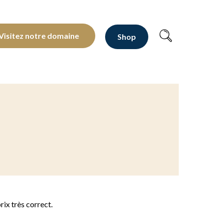
oltants depuis 1810
Visitez notre domaine
Shop
rix très correct.