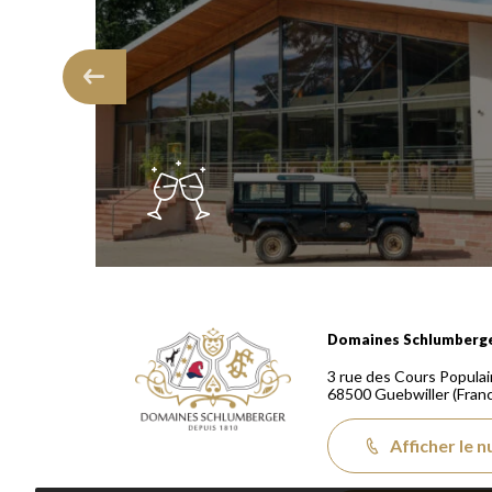
Domaines Schlumberger Vignerons 100% récoltants
Domaines Schlumberg
3 rue des Cours Populai
68500
Guebwiller
(Fran
Afficher le 