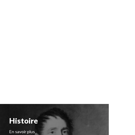
Histoire
N
I
En savoir plus