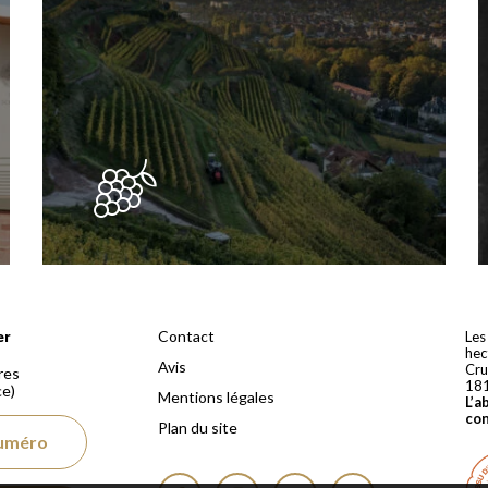
 depuis 1810
Contact
er
Les
hec
Avis
Cru
res
18
ce)
Mentions légales
L’a
co
Plan du site
numéro