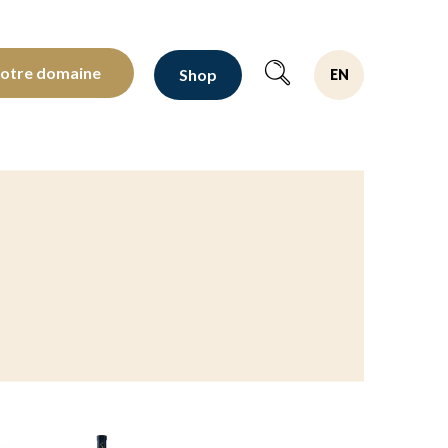
oltants depuis 1810
notre domaine
Shop
EN