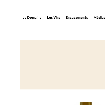
Le Domaine
Les Vins
Engagements
Média
Fil d'Ariane :