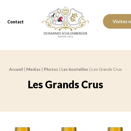
Domaines Schlumberger Vignerons 100% réc
Visitez 
s
Contact
Accueil
|
Medias
|
Photos
|
Les bouteilles
|
Les Grands Crus
Les Grands Crus