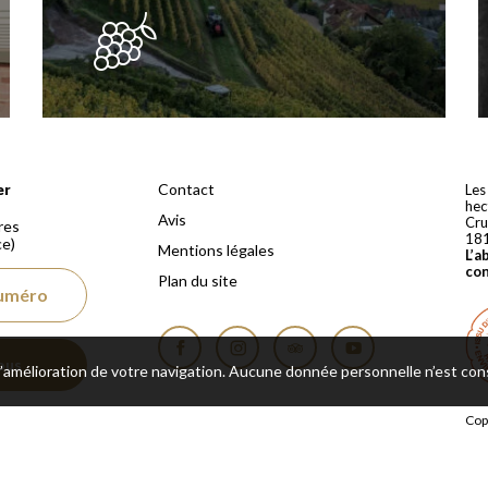
 depuis 1810
Contact
er
Les
hec
Avis
Cru
res
18
ce)
Mentions légales
L’a
co
Plan du site
numéro
ous
 l’amélioration de votre navigation. Aucune donnée personnelle n’est co
Facebook
Instagram
Tripadvisor
YouTube
Cop
rés
Une