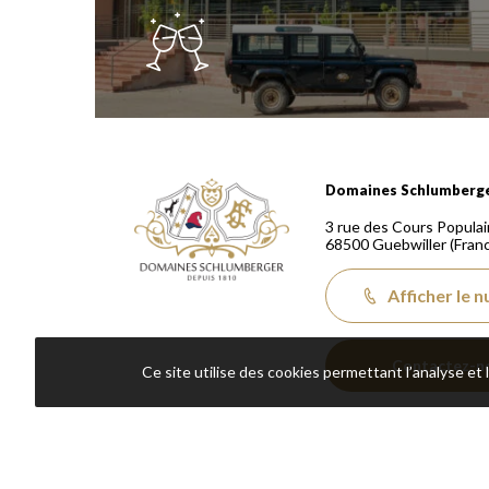
Domaines Schlumberger Vignerons 100% récoltants
Domaines Schlumberg
3 rue des Cours Populai
68500
Guebwiller
(Fran
Afficher le 
Contactez-n
Ce site utilise des cookies permettant l’analyse et