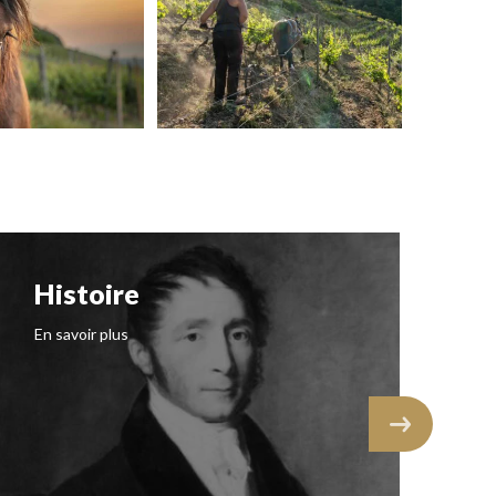
Histoire
N
I
En savoir plus