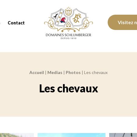
Domaines Schlumberger Vignerons 100% réc
Visitez 
s
Contact
Accueil
|
Medias
|
Photos
|
Les chevaux
Les chevaux