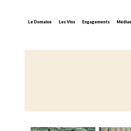
Le Domaine
Les Vins
Engagements
Média
Fil d'Ariane :