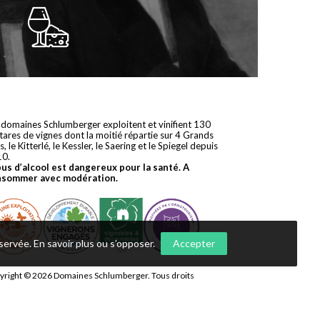
 domaines Schlumberger exploitent et vinifient 130
tares de vignes dont la moitié répartie sur 4 Grands
s, le Kitterlé, le Kessler, le Saering et le Spiegel depuis
10.
bus d’alcool est dangereux pour la santé. A
nsommer avec modération.
nservée.
En savoir plus ou s’opposer
.
Accepter
yright © 2026
Domaines Schlumberger
. Tous droits
ervés.
 réalisation
Première Place