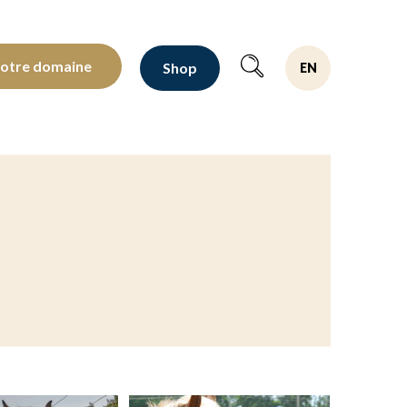
oltants depuis 1810
notre domaine
Shop
EN