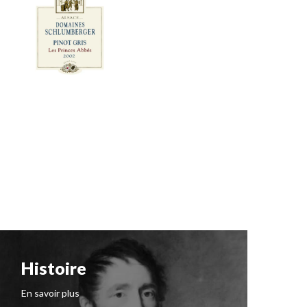
Histoire
N
I
En savoir plus