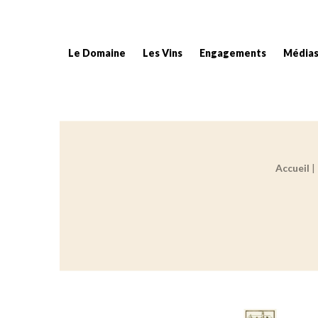
Le Domaine
Les Vins
Engagements
Média
Accueil
|
Fil d'Ariane :