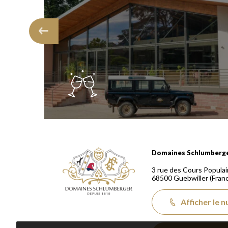
Domaines Schlumberger Vignerons 100% récoltants
Domaines Schlumberg
3 rue des Cours Populai
68500
Guebwiller
(Fran
Afficher le 