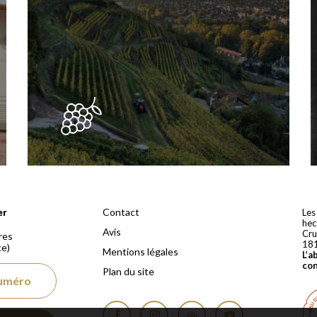
 depuis 1810
Contact
er
Les
hec
Avis
Cru
res
18
ce)
Mentions légales
L’a
co
Plan du site
numéro