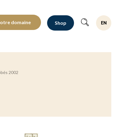
oltants depuis 1810
notre domaine
Shop
EN
bbés 2002