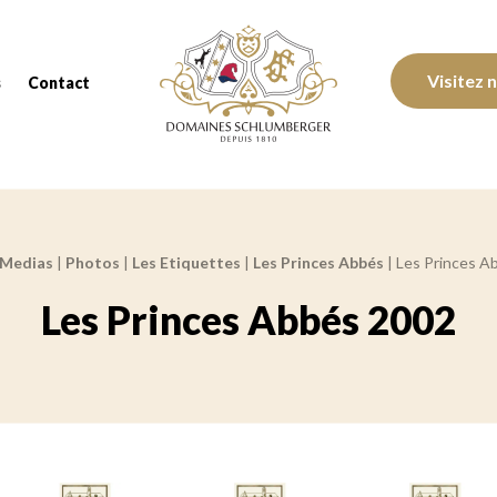
Domaines Schlumberger Vignerons 100% réc
Visitez 
s
Contact
Medias
|
Photos
|
Les Etiquettes
|
Les Princes Abbés
|
Les Princes A
Les Princes Abbés 2002