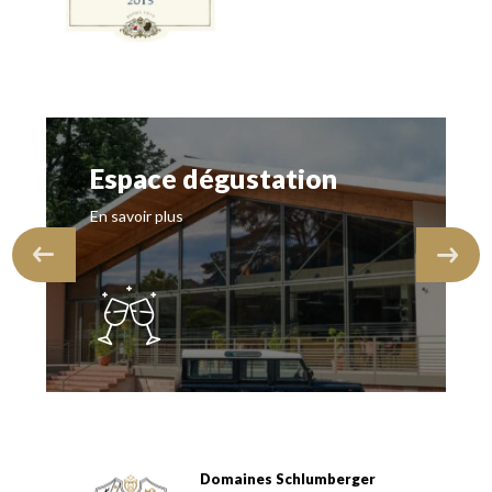
Espace dégustation
En savoir plus
Domaines Schlumberger
Domaines Schlumberger Vignerons 100% récoltants depuis