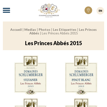
Domaines Schlumberger Vignerons 100% ré
Menu
EN
Accueil
|
Medias
|
Photos
|
Les Etiquettes
|
Les Princes
Fil d'Ariane :
Abbés
|
Les Princes Abbés 2015
Les Princes Abbés 2015