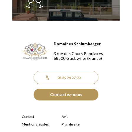
Domaines Schlumberger
Domaines Schlumberger Vignerons 100% récoltants depuis
3 rue des Cours Populaires
68500
Guebwiller
(France)
03 89 74 27 00
Contactez-nous
Contact
Avis
Mentions légales
Plan du site