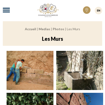
Domaines Schlumberger Vignerons 100% ré
Menu
EN
Accueil
|
Medias
|
Photos
|
Les Murs
Fil d'Ariane :
Les Murs