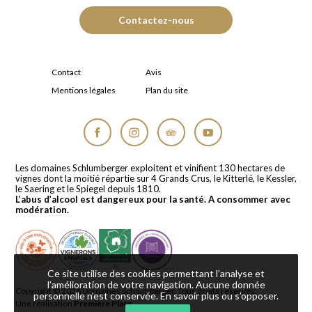
Contactez-nous
Contact
Avis
Mentions légales
Plan du site
Facebook
Instagram
Tripadvisor
YouTube
Les domaines Schlumberger exploitent et vinifient 130 hectares de
vignes dont la moitié répartie sur 4 Grands Crus, le Kitterlé, le Kessler,
le Saering et le Spiegel depuis 1810.
L’abus d’alcool est dangereux pour la santé. A consommer avec
modération.
Ce site utilise des cookies permettant l’analyse et
l’amélioration de votre navigation. Aucune donnée
Copyright © 2026
Domaines Schlumberger
. Tous droits réservés.
personnelle n’est conservée.
En savoir plus ou s’opposer
.
Une réalisation
Première Place