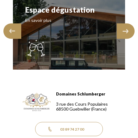
Espace dégustation
En savoir plus
Domaines Schlumberger
Domaines Schlumberger Vignerons 100% récoltants depuis
3 rue des Cours Populaires
68500
Guebwiller
(France)
03 89 74 27 00