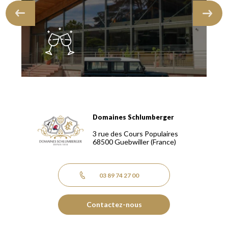
Domaines Schlumberger
Domaines Schlumberger Vignerons 100% récoltants depuis
3 rue des Cours Populaires
68500
Guebwiller
(France)
03 89 74 27 00
Contactez-nous