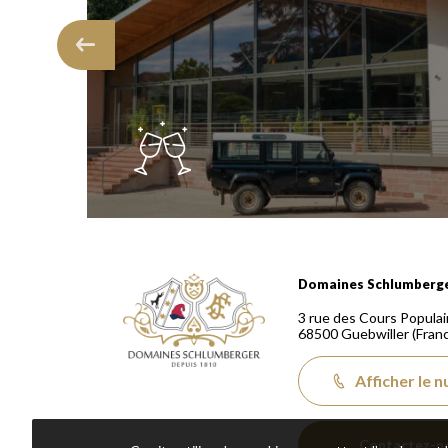
Domaines Schlumberger Vignerons 100% récoltants
Domaines Schlumberg
3 rue des Cours Populai
68500
Guebwiller
(Fran
Afficher le 
Contactez-n