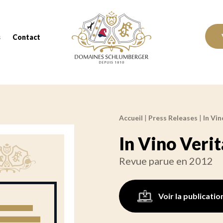
Domaines Schlumberger Vignerons 100% réc
s
Contact
Accueil
|
Press Releases
|
In Vin
Fil d'Ariane :
In Vino Veri
Revue parue en 2012
Voir la publicatio