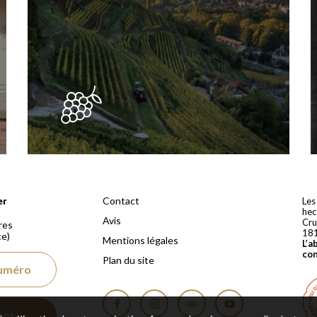
 depuis 1810
Contact
er
Les
hec
Avis
Cru
res
18
ce)
Mentions légales
L’a
co
Plan du site
numéro
ous