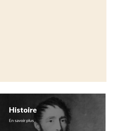
Histoire
N
I
En savoir plus