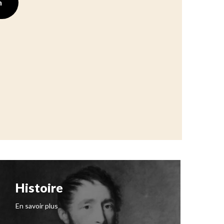
n
Histoire
N
I
En savoir plus