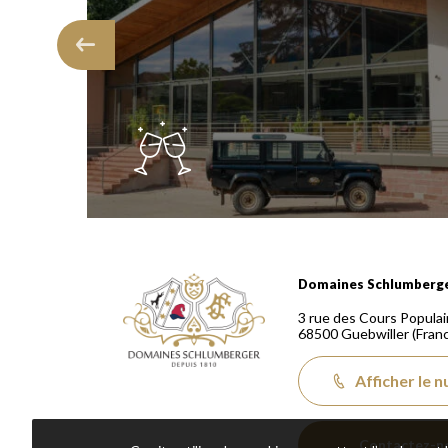
Domaines Schlumberger Vignerons 100% récoltants
Domaines Schlumberg
3 rue des Cours Populai
68500
Guebwiller
(Fran
Afficher le 
Contactez-n