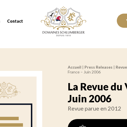
Domaines Schlumberger Vignerons 100% réc
s
Contact
Accueil
|
Press Releases
|
Revue
Fil d'Ariane :
France – Juin 2006
La Revue du 
Juin 2006
Revue parue en 2012