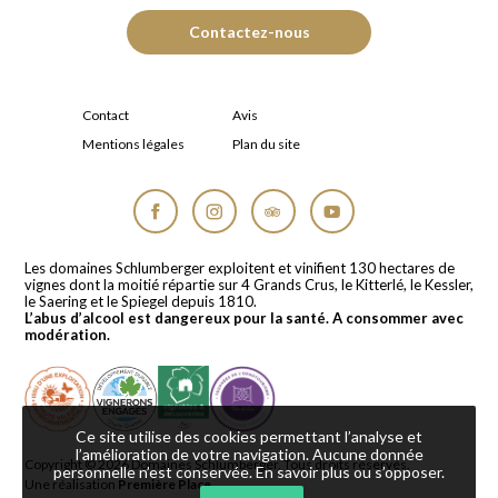
Contactez-nous
Contact
Avis
Mentions légales
Plan du site
Facebook
Instagram
Tripadvisor
YouTube
Les domaines Schlumberger exploitent et vinifient 130 hectares de
vignes dont la moitié répartie sur 4 Grands Crus, le Kitterlé, le Kessler,
le Saering et le Spiegel depuis 1810.
L’abus d’alcool est dangereux pour la santé. A consommer avec
modération.
Ce site utilise des cookies permettant l’analyse et
l’amélioration de votre navigation. Aucune donnée
Copyright © 2026
Domaines Schlumberger
. Tous droits réservés.
personnelle n’est conservée.
En savoir plus ou s’opposer
.
Une réalisation
Première Place