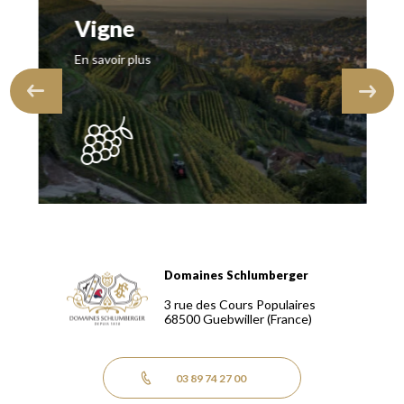
Vigne
En savoir plus
Domaines Schlumberger
Domaines Schlumberger Vignerons 100% récoltants depuis
3 rue des Cours Populaires
68500
Guebwiller
(France)
03 89 74 27 00