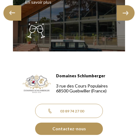
En savoir plus
Domaines Schlumberger
Domaines Schlumberger Vignerons 100% récoltants depuis
3 rue des Cours Populaires
68500
Guebwiller
(France)
03 89 74 27 00
Contactez-nous