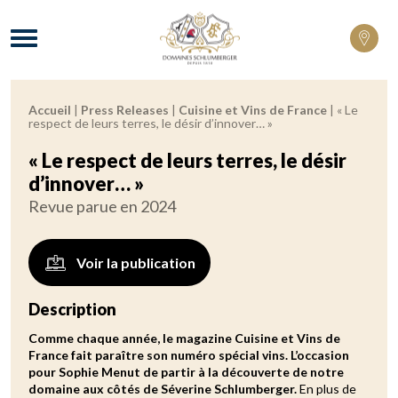
Domaines Schlumberger Vignerons 100% 
Menu
Accueil
|
Press Releases
|
Cuisine et Vins de France
|
« Le
Fil d'Ariane :
respect de leurs terres, le désir d’innover… »
« Le respect de leurs terres, le désir
d’innover… »
Revue parue en 2024
Voir la publication
Description
Comme chaque année, le magazine Cuisine et Vins de
France fait paraître son numéro spécial vins. L’occasion
pour Sophie Menut de partir à la découverte de notre
domaine aux côtés de Séverine Schlumberger.
En plus de