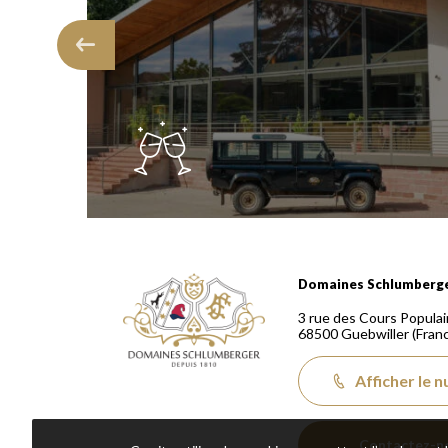
Domaines Schlumberger Vignerons 100% récoltants
Domaines Schlumberg
3 rue des Cours Populai
68500
Guebwiller
(Fran
Afficher le 
Contactez-n