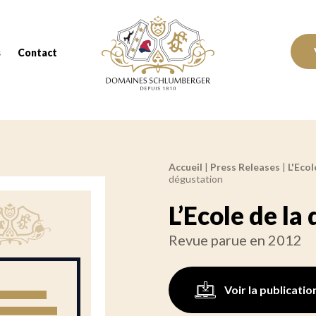
Domaines Schlumberger Vignerons 100% réc
s
Contact
Accueil
|
Press Releases
|
L'Ecol
Fil d'Ariane :
dégustation
L’Ecole de la
Revue parue en 2012
Voir la publicatio