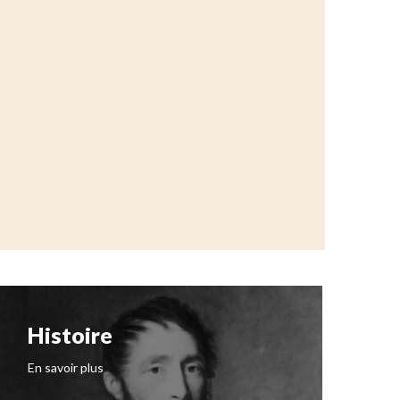
Histoire
N
I
En savoir plus