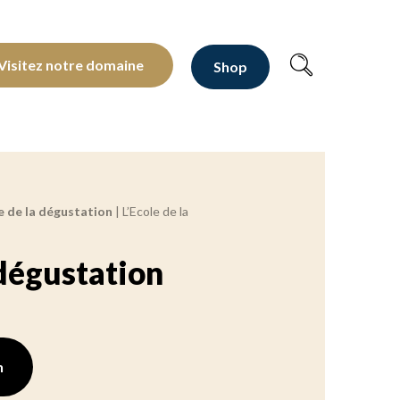
oltants depuis 1810
Visitez notre domaine
Shop
e de la dégustation
|
L’Ecole de la
 dégustation
n