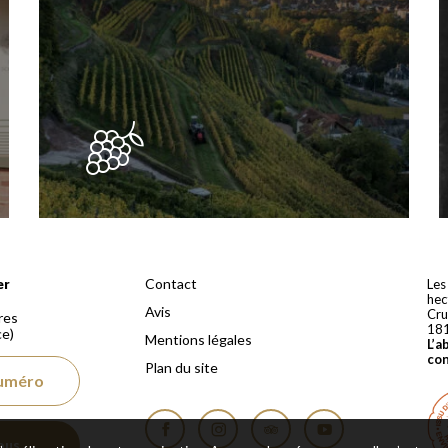
 depuis 1810
Contact
er
Les
hec
Avis
Cru
res
18
ce)
Mentions légales
L’a
co
Plan du site
numéro
ous