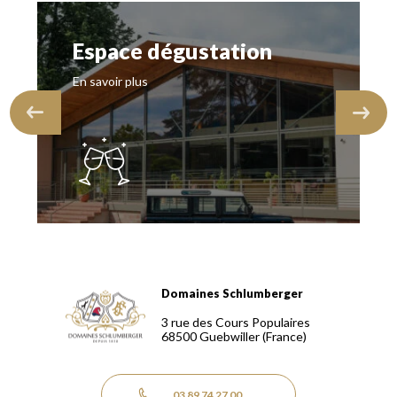
Espace dégustation
En savoir plus
Domaines Schlumberger
Domaines Schlumberger Vignerons 100% récoltants depuis
3 rue des Cours Populaires
68500
Guebwiller
(France)
03 89 74 27 00