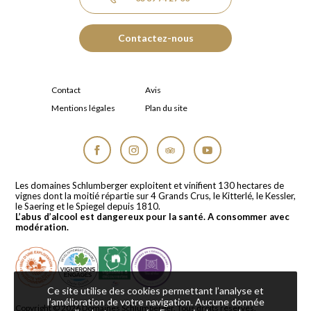
Contactez-nous
Contact
Avis
Mentions légales
Plan du site
Facebook
Instagram
Tripadvisor
YouTube
Les domaines Schlumberger exploitent et vinifient 130 hectares de
vignes dont la moitié répartie sur 4 Grands Crus, le Kitterlé, le Kessler,
le Saering et le Spiegel depuis 1810.
L’abus d’alcool est dangereux pour la santé. A consommer avec
modération.
Ce site utilise des cookies permettant l’analyse et
l’amélioration de votre navigation. Aucune donnée
Copyright © 2026
Domaines Schlumberger
. Tous droits réservés.