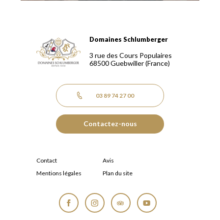
Domaines Schlumberger
Domaines Schlumberger Vignerons 100% récoltants depuis
3 rue des Cours Populaires
68500
Guebwiller
(France)
03 89 74 27 00
Contactez-nous
Contact
Avis
Mentions légales
Plan du site
Facebook
Instagram
Tripadvisor
YouTube