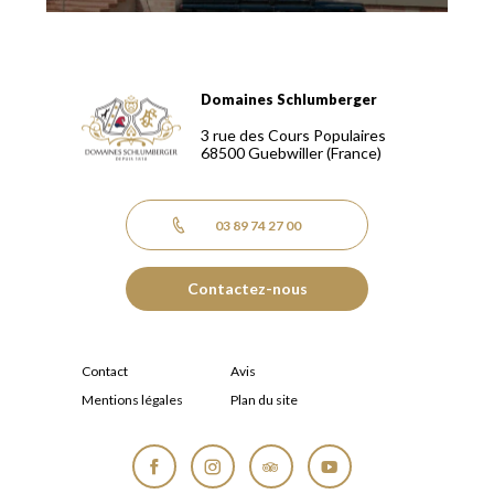
Domaines Schlumberger
Domaines Schlumberger Vignerons 100% récoltants depuis
3 rue des Cours Populaires
68500
Guebwiller
(France)
03 89 74 27 00
Contactez-nous
Contact
Avis
Mentions légales
Plan du site