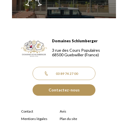
Domaines Schlumberger
Domaines Schlumberger Vignerons 100% récoltants depuis
3 rue des Cours Populaires
68500
Guebwiller
(France)
03 89 74 27 00
Contactez-nous
Contact
Avis
Mentions légales
Plan du site