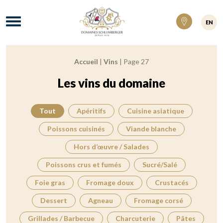
Domaines Schlumberger Vignerons 100% ré
Menu
EN
Accueil
|
Vins
|
Page 27
Fil d'Ariane :
Les vins du domaine
Tout
Apéritifs
Cuisine asiatique
Poissons cuisinés
Viande blanche
Hors d’œuvre / Salades
Poissons crus et fumés
Sucré/Salé
Foie gras
Fromage doux
Crustacés
Dessert
Agneau
Fromage corsé
Grillades / Barbecue
Charcuterie
Pâtes