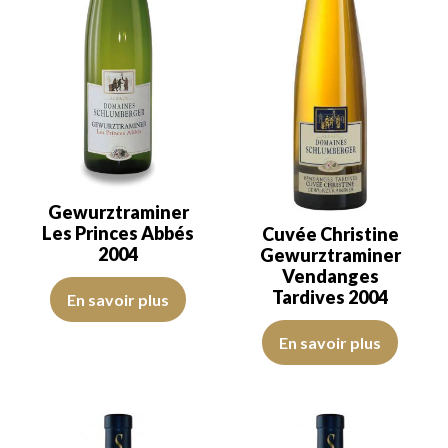
Gewurztraminer
Les Princes Abbés
Cuvée Christine
2004
Gewurztraminer
Vendanges
La robe est jaune claire avec des reflets clair. De bonne intensité l
Tardives 2004
En savoir plus
La robe est jaune or claire avec d
En savoir plus