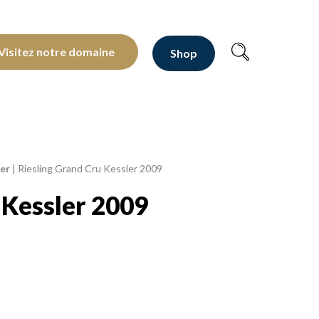
oltants depuis 1810
Visitez notre domaine
Shop
ler
|
Riesling Grand Cru Kessler 2009
 Kessler 2009