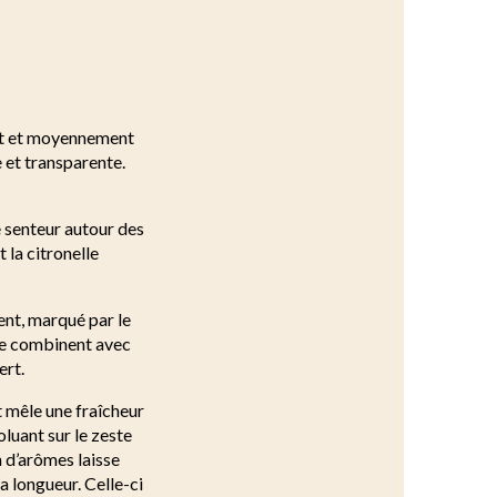
lant et moyennement
e et transparente.
e senteur autour des
 la citronelle
ent, marqué par le
 se combinent avec
ert.
t mêle une fraîcheur
luant sur le zeste
n d’arômes laisse
a longueur. Celle-ci