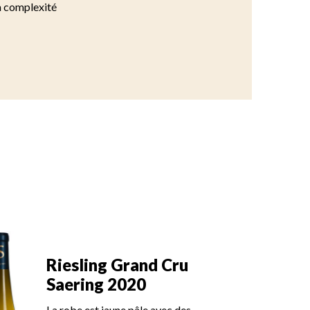
sa complexité
Riesling Grand Cru
Ri
Saering 2020
S
La robe est jaune pâle avec des