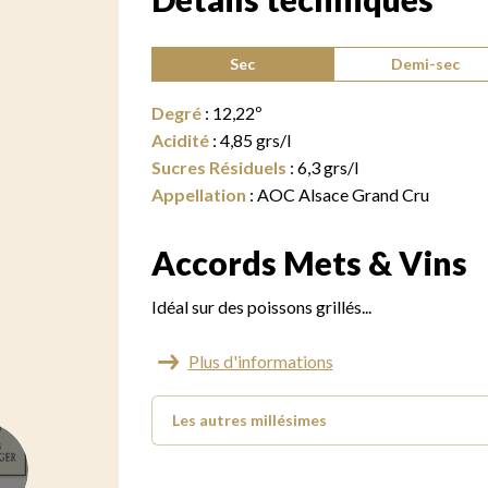
Type de vin :
Sec
Demi-sec
Degré
:
12,22
º
Acidité
:
4,85
grs/l
Sucres Résiduels
:
6,3
grs/l
Appellation
:
AOC Alsace Grand Cru
Accords Mets & Vins
Idéal sur des poissons grillés...
Plus d'informations
Les autres millésimes