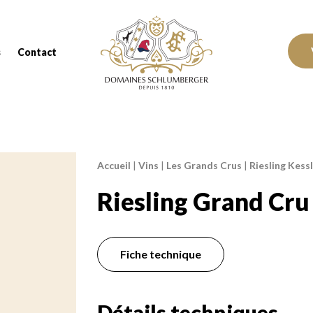
Domaines Schlumberger Vignerons 100% réc
s
Contact
Accueil
|
Vins
|
Les Grands Crus
|
Riesling Kess
Fil d'Ariane :
Riesling Grand Cru
Fiche technique
Détails techniques