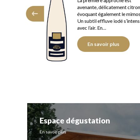
t charmeur
La première approche est
ant rafraichissant
avenante, délicatement citro
té par une
évoquant également le mimos
le rappelant le
Un subtil effluve iodé s’intens
élicate…
avec l’air. En…
plus
En savoir plus
Espace dégustation
En savoir plus