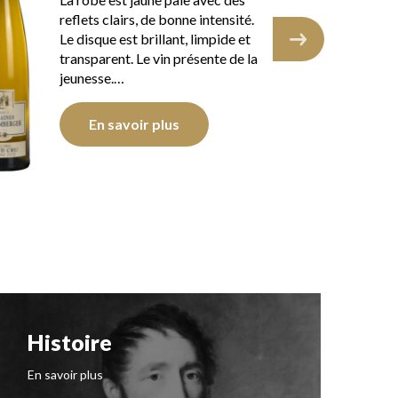
La 
reflets clairs, de bonne intensité.
ref
Le disque est brillant, limpide et
Le 
transparent. Le vin présente de la
tra
jeunesse.…
En savoir plus
Histoire
N
I
En savoir plus