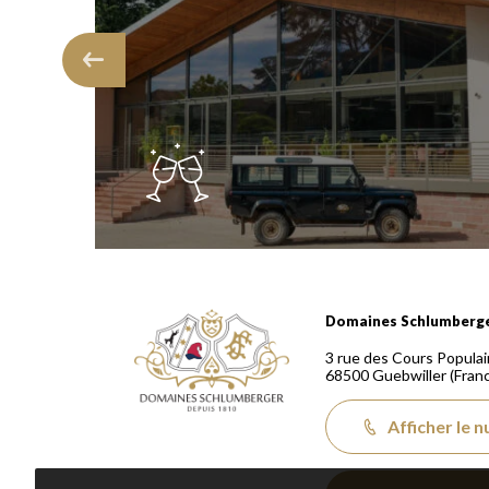
Domaines Schlumberger Vignerons 100% récoltants
Domaines Schlumberg
3 rue des Cours Populai
68500
Guebwiller
(Fran
Afficher le 