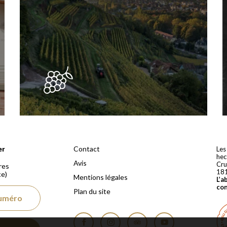
 depuis 1810
Contact
er
Les
hec
Avis
Cru
res
18
ce)
Mentions légales
L’a
co
Plan du site
numéro