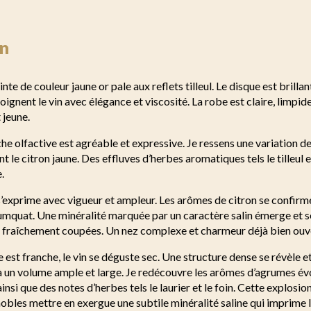
n
einte de couleur jaune or pale aux reflets tilleul. Le disque est bril
joignent le vin avec élégance et viscosité. La robe est claire, limpid
 jeune.
e olfactive est agréable et expressive. Je ressens une variation d
e citron jaune. Des effluves d’herbes aromatiques tels le tilleul et
.
z s’exprime avec vigueur et ampleur. Les arômes de citron se confirm
 kumquat. Une minéralité marquée par un caractère salin émerge et
s fraîchement coupées. Un nez complexe et charmeur déjà bien ouv
e est franche, le vin se déguste sec. Une structure dense se révèle e
à un volume ample et large. Je redécouvre les arômes d’agrumes évo
si que des notes d’herbes tels le laurier et le foin. Cette explosio
obles mettre en exergue une subtile minéralité saline qui imprime l