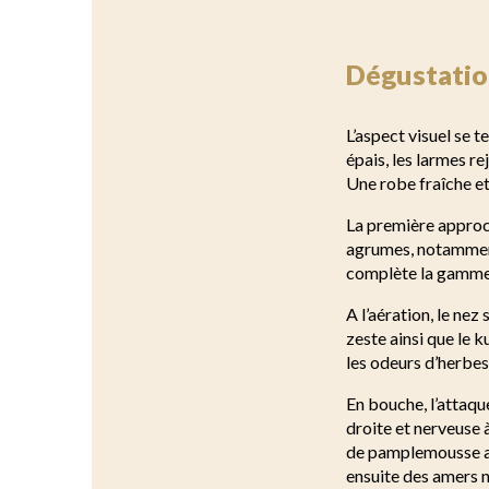
Dégustatio
L’aspect visuel se t
épais, les larmes re
Une robe fraîche et
La première approch
agrumes, notamment l
complète la gamme
A l’aération, le ne
zeste ainsi que le
les odeurs d’herbe
En bouche, l’attaqu
droite et nerveuse 
de pamplemousse ain
ensuite des amers n