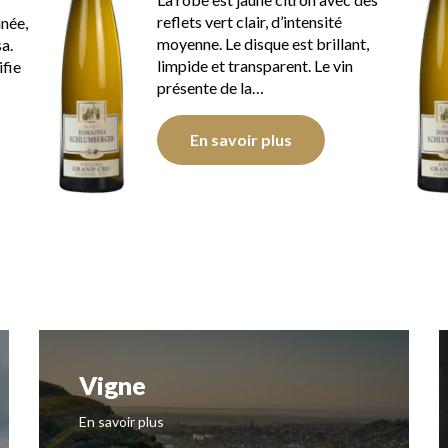
reflets vert clair, d’intensité
nnée,
moyenne. Le disque est brillant,
a.
limpide et transparent. Le vin
ifie
présente de la…
En savoir plus
Vigne
En savoir plus