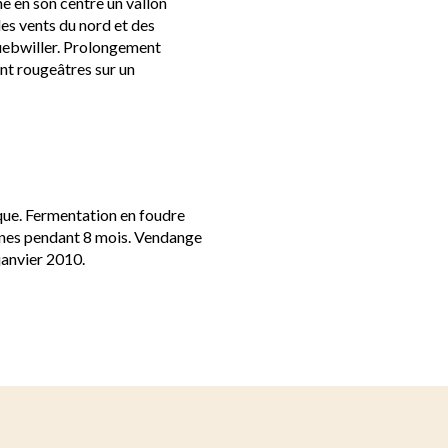
ne en son centre un vallon
des vents du nord et des
Guebwiller. Prolongement
ont rougeâtres sur un
que. Fermentation en foudre
fines pendant 8 mois. Vendange
janvier 2010.