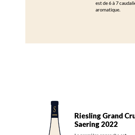
est de 6 à 7 caudal
aromatique.
Grand Cru
Riesling Grand Cr
023
Saering 2022