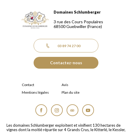
Domaines Schlumberger
Domaines Schlumberger Vignerons 100% récoltants depuis
3 rue des Cours Populaires
68500
Guebwiller
(France)
03 89 74 27 00
Contactez-nous
Contact
Avis
Mentions légales
Plan du site
Facebook
Instagram
Tripadvisor
YouTube
Les domaines Schlumberger exploitent et vinifient 130 hectares de
vignes dont la moitié répartie sur 4 Grands Crus, le Kitterlé, le Kessler,