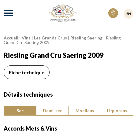
Domaines Schlumberger Vignerons 100% ré
Menu
EN
Accueil
|
Vins
|
Les Grands Crus
|
Riesling Saering
|
Riesling
Fil d'Ariane :
Grand Cru Saering 2009
Riesling Grand Cru Saering 2009
Fiche technique
Détails techniques
Type de vin :
Sec
Demi-sec
Moelleux
Liquoreux
Accords Mets & Vins