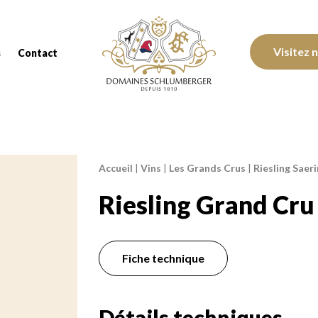
Domaines Schlumberger Vignerons 100% réc
Visitez 
s
Contact
Accueil
|
Vins
|
Les Grands Crus
|
Riesling Saer
Fil d'Ariane :
Riesling Grand Cru
Fiche technique
Détails techniques