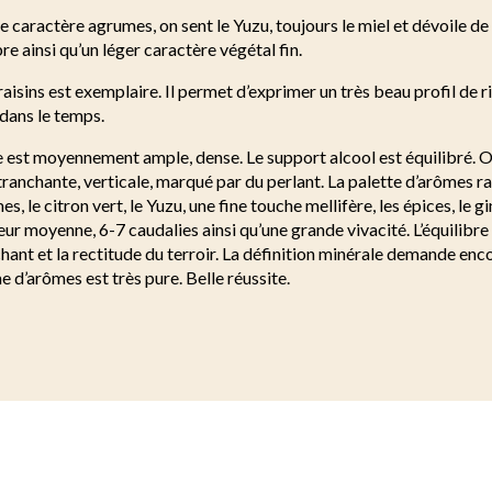
le caractère agrumes, on sent le Yuzu, toujours le miel et dévoile de
e ainsi qu’un léger caractère végétal fin.
 raisins est exemplaire. Il permet d’exprimer un très beau profil de r
dans le temps.
 est moyennement ample, dense. Le support alcool est équilibré. O
 tranchante, verticale, marqué par du perlant. La palette d’arômes ra
mes, le citron vert, le Yuzu, une fine touche mellifère, les épices, le 
ur moyenne, 6-7 caudalies ainsi qu’une grande vivacité. L’équilibre 
hant et la rectitude du terroir. La définition minérale demande en
e d’arômes est très pure. Belle réussite.