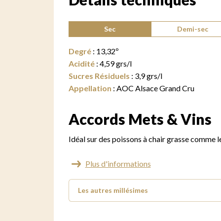
Type de vin :
Sec
Demi-sec
Degré
:
13,32
º
Acidité
:
4,59
grs/l
Sucres Résiduels
:
3,9
grs/l
Appellation
:
AOC Alsace Grand Cru
Accords Mets & Vins
Idéal sur des poissons à chair grasse comme l
Plus d'informations
Les autres millésimes