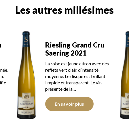
Les autres millésimes
Riesling Grand Cru
Ri
Saering 2021
Sa
La robe est jaune citron avec des
La r
reflets vert clair, d’intensité
refl
moyenne. Le disque est brillant,
Le d
limpide et transparent. Le vin
tran
présente de la…
jeu
En savoir plus