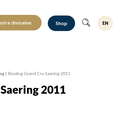
oltants depuis 1810
notre domaine
Shop
EN
ing
|
Riesling Grand Cru Saering 2011
 Saering 2011