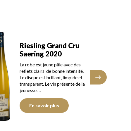
esling Grand Cru
Riesling G
ering 2020
Saering 2
obe est jaune pâle avec des
La robe est jaune
ets clairs, de bonne intensité.
reflets clairs, de
isque est brillant, limpide et
Le disque est bril
sparent. Le vin présente de la
transparent. Le v
nesse.…
En savoir p
En savoir plus