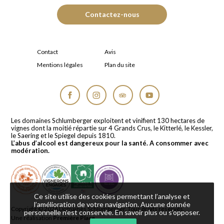
Contactez-nous
Contact
Avis
Mentions légales
Plan du site
Facebook
Instagram
Tripadvisor
YouTube
Les domaines Schlumberger exploitent et vinifient 130 hectares de
vignes dont la moitié répartie sur 4 Grands Crus, le Kitterlé, le Kessler,
le Saering et le Spiegel depuis 1810.
L’abus d’alcool est dangereux pour la santé. A consommer avec
modération.
Ce site utilise des cookies permettant l’analyse et
l’amélioration de votre navigation. Aucune donnée
Copyright © 2026
Domaines Schlumberger
. Tous droits réservés.
personnelle n’est conservée.
En savoir plus ou s’opposer
.
Une réalisation
Première Place