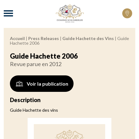
Domaines Schlumberger Vignerons 100% 
Menu
Accueil
|
Press Releases
|
Guide Hachette des Vins
|
Guide
Fil d'Ariane :
Hachette 2006
Guide Hachette 2006
Revue parue en 2012
Voir la publication
Description
Guide Hachette des vins