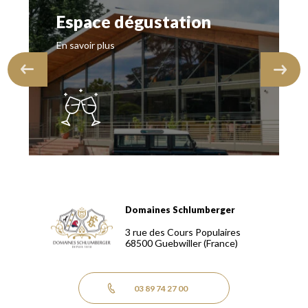
Espace dégustation
En savoir plus
Domaines Schlumberger
Domaines Schlumberger Vignerons 100% récoltants depuis
3 rue des Cours Populaires
68500
Guebwiller
(France)
03 89 74 27 00