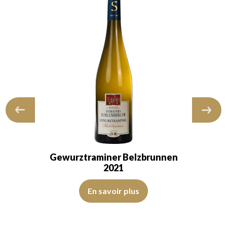
Gewurztraminer Belzbrunnen
2021
 transparent. Le vin présente de la…
La robe est jaune citron avec des reflets verts clairs, de b
En savoir plus
 coing frais est enjolivé par de subtiles notes de poivre blanc. Au palais,