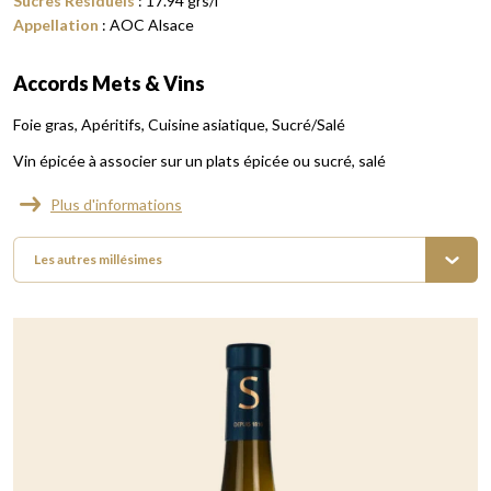
Sucres Résiduels
:
17.94
grs/l
Appellation
:
AOC Alsace
Accords Mets & Vins
Foie gras
Apéritifs
Cuisine asiatique
Sucré/Salé
Vin épicée à associer sur un plats épicée ou sucré, salé
Plus d'informations
Les autres millésimes