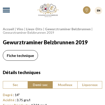
Domaines Schlumberger Vignerons 100% ré
Menu
EN
Accueil
|
Vins
|
Lieux-Dits
|
Gewurztraminer Belzbrunnen
|
Fil d'Ariane :
Gewurztraminer Belzbrunnen 2019
Gewurztraminer Belzbrunnen 2019
Fiche technique
Détails techniques
Type de vin :
Sec
Demi-sec
Moelleux
Liquoreux
Degré
:
14
º
Acidité
:
3.75
grs/l