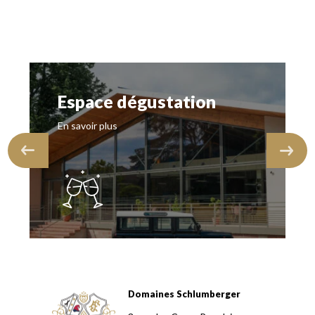
Espace dégustation
En savoir plus
Domaines Schlumberger
Domaines Schlumberger Vignerons 100% récoltants depuis