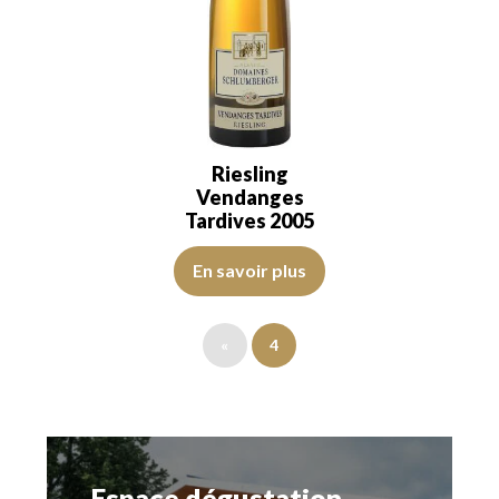
Riesling
Vendanges
Tardives 2005
La robe est jaune dorée avec des larmes fines, no
En savoir plus
«
4
Espace dégustation