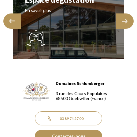
En savoir plus
Domaines Schlumberger
Domaines Schlumberger Vignerons 100% récoltants depuis
3 rue des Cours Populaires
68500
Guebwiller
(France)
03 89 74 27 00
Contactez-nous