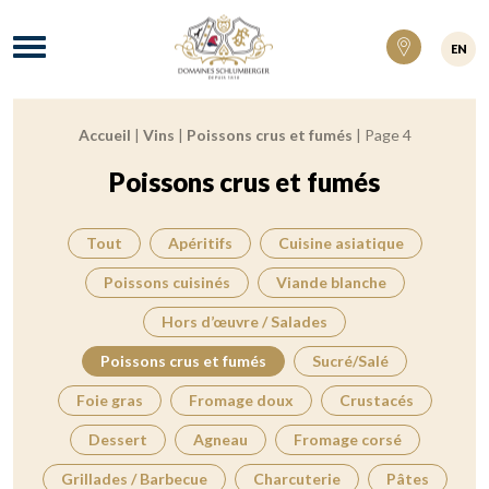
Domaines Schlumberger Vignerons 100% ré
Menu
EN
Accueil
|
Vins
|
Poissons crus et fumés
|
Page 4
Fil d'Ariane :
Poissons crus et fumés
Tout
Apéritifs
Cuisine asiatique
Poissons cuisinés
Viande blanche
Hors d’œuvre / Salades
Poissons crus et fumés
Sucré/Salé
Foie gras
Fromage doux
Crustacés
Dessert
Agneau
Fromage corsé
Grillades / Barbecue
Charcuterie
Pâtes