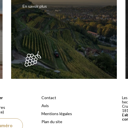
En savoir plus
 depuis 1810
Contact
er
Les
hec
Avis
Cru
res
18
ce)
Mentions légales
L’a
co
Plan du site
numéro