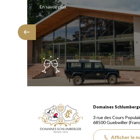
En savoir plus
Domaines Schlumberger Vignerons 100% récoltants
Domaines Schlumberg
3 rue des Cours Populai
68500
Guebwiller
(Fran
Afficher le 