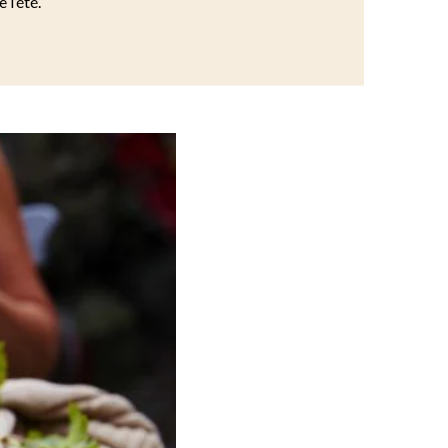
 l’été.