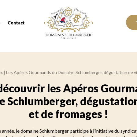
Domaines Schlumberger Vignerons 100% réc
s
Contact
és
|
Les Apéros Gourmands du Domaine Schlumberger, dégustation de vin
découvrir les Apéros Gourm
 Schlumberger, dégustation
et de fromages !
nnée, le domaine Schlumberger participe à l’initiative du syndica