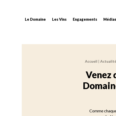
Le Domaine
Les Vins
Engagements
Média
Accueil
|
Actualit
Fil d'Ariane :
Venez 
Domaine
Comme chaque a