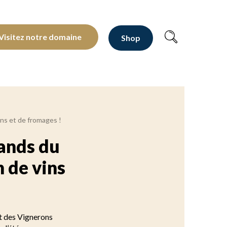
oltants depuis 1810
Visitez notre domaine
Shop
s et de fromages !
ands du
 de vins
t des Vignerons