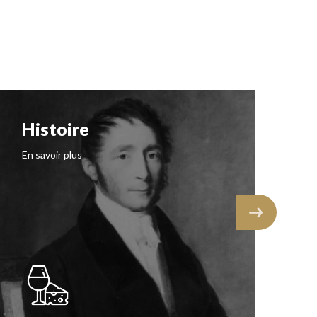
Histoire
N
I
En savoir plus