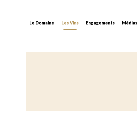
Le Domaine
Les Vins
Engagements
Média
Fil d'Ariane :