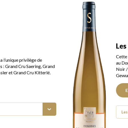
Les
Cette 
l’unique privilège de
au Do
s : Grand Cru Saering, Grand
Noir /
sler et Grand Cru Kitterlé.
Gewur
E
Le