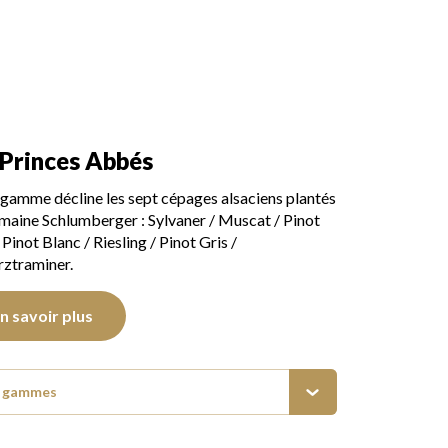
 Princes Abbés
gamme décline les sept cépages alsaciens plantés
maine Schlumberger : Sylvaner / Muscat / Pinot
 Pinot Blanc / Riesling / Pinot Gris /
ztraminer.
n savoir plus
s gammes