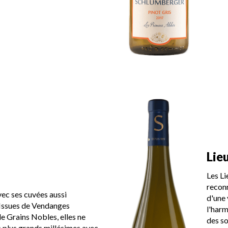
Lie
Les Li
reconn
ec ses cuvées aussi
d'une 
 Issues de Vendanges
l'harm
e Grains Nobles, elles ne
des so
s plus grands millésimes avec