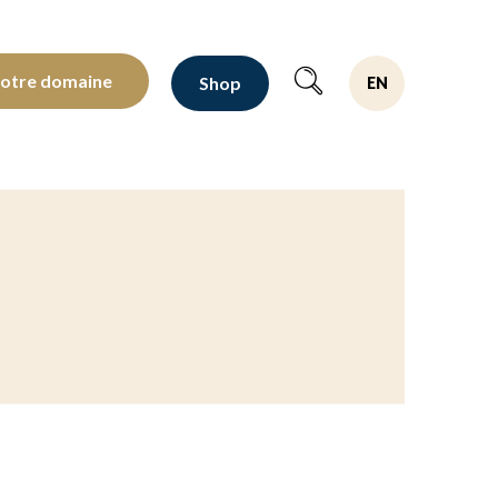
oltants depuis 1810
notre domaine
Shop
EN