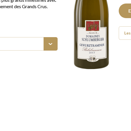
quement des Grands Crus.
E
Le