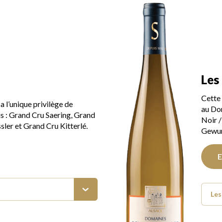
Les
Cette 
l’unique privilège de
au Do
s : Grand Cru Saering, Grand
Noir /
sler et Grand Cru Kitterlé.
Gewur
E
Le