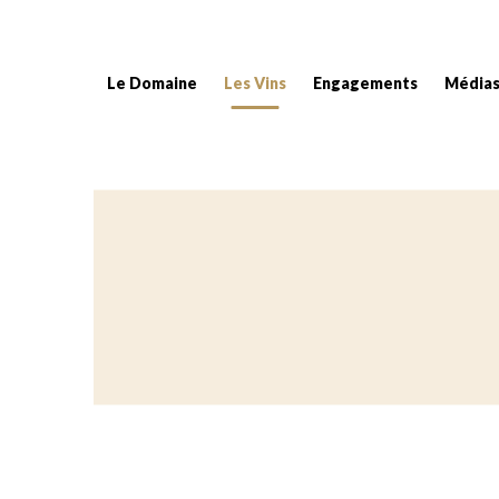
Le Domaine
Les Vins
Engagements
Média
Fil d'Ariane :