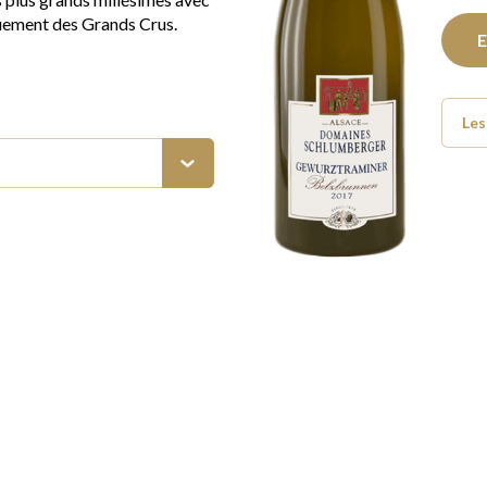
quement des Grands Crus.
E
Le