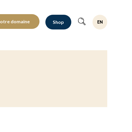
oltants depuis 1810
notre domaine
Shop
EN