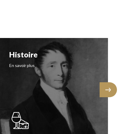
Histoire
N
I
En savoir plus