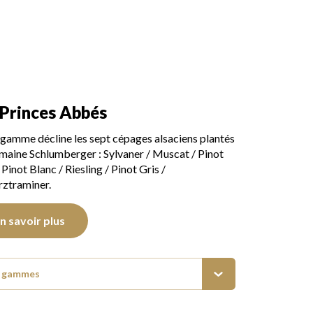
 Princes Abbés
gamme décline les sept cépages alsaciens plantés
maine Schlumberger : Sylvaner / Muscat / Pinot
 Pinot Blanc / Riesling / Pinot Gris /
ztraminer.
n savoir plus
s gammes