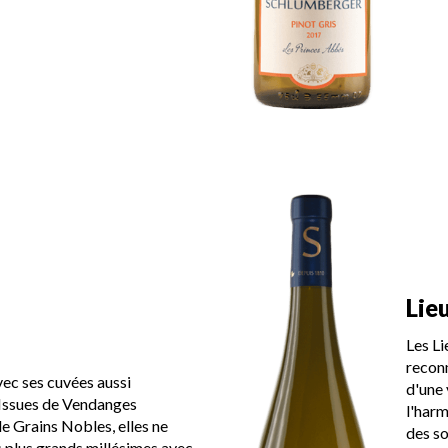
Lie
Les Li
reconn
ec ses cuvées aussi
d'une 
 Issues de Vendanges
l'harm
e Grains Nobles, elles ne
des so
s plus grands millésimes avec