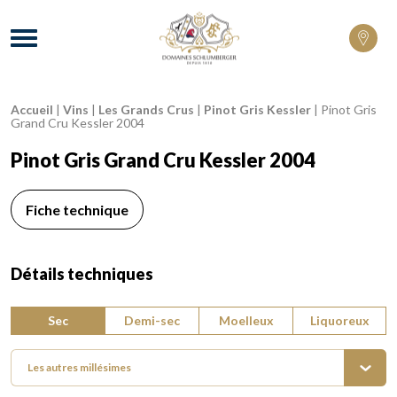
Domaines Schlumberger Vignerons 100% 
Menu
Accueil
|
Vins
|
Les Grands Crus
|
Pinot Gris Kessler
|
Pinot Gris
Fil d'Ariane :
Grand Cru Kessler 2004
Pinot Gris Grand Cru Kessler 2004
Fiche technique
Détails techniques
Type de vin :
Sec
Demi-sec
Moelleux
Liquoreux
Les autres millésimes