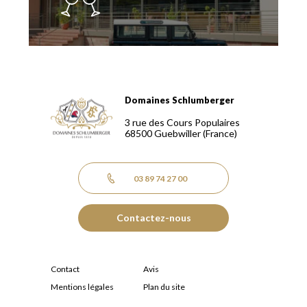
Domaines Schlumberger
Domaines Schlumberger Vignerons 100% récoltants depuis
3 rue des Cours Populaires
68500
Guebwiller
(France)
03 89 74 27 00
Contactez-nous
Contact
Avis
Mentions légales
Plan du site