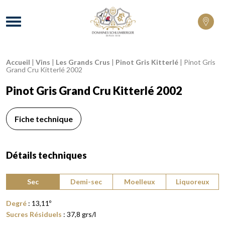
Domaines Schlumberger Vignerons 100% 
Menu
Accueil
|
Vins
|
Les Grands Crus
|
Pinot Gris Kitterlé
|
Pinot Gris
Fil d'Ariane :
Grand Cru Kitterlé 2002
Pinot Gris Grand Cru Kitterlé 2002
Fiche technique
Détails techniques
Type de vin :
Sec
Demi-sec
Moelleux
Liquoreux
Degré
:
13,11
º
Sucres Résiduels
:
37,8
grs/l