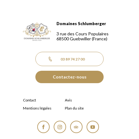
Domaines Schlumberger
Domaines Schlumberger Vignerons 100% récoltants depuis
3 rue des Cours Populaires
68500
Guebwiller
(France)
03 89 74 27 00
Contactez-nous
Contact
Avis
Mentions légales
Plan du site
Facebook
Instagram
Tripadvisor
YouTube