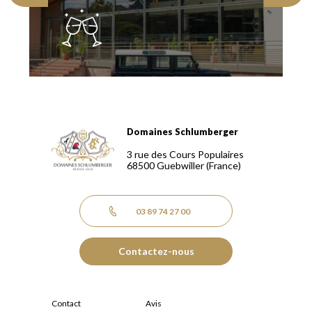
Domaines Schlumberger
Domaines Schlumberger Vignerons 100% récoltants depuis
3 rue des Cours Populaires
68500
Guebwiller
(France)
03 89 74 27 00
Contactez-nous
Contact
Avis