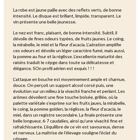
La robe est jaune paille avec des reflets verts, de bonne
intensité. Le disque est brillant, limpide, transparent. Le
vin présente une belle jeunesse.
Le nez est franc, plaisant, de bonne intensité. Subtil, il
dévoile de fines odeurs typées, de fruits jaunes. Le coing,
la mirabelle, le miel et la fleur d’acacia. L’aération amplifie
ces odeurs et dévoile un léger caractère fumé, mais aussi,
la pomme au four et la réglisse. L’excellente maturité des
raisins traduit le cépge dans toute sa délicatesse et
élégance. SOn profil aérien est exquis ! ! !
L’attaque en bouche est moyennement ample et charnue,
douce. On perçoit un support alcool corsé puis, une
évolution sur un milieu à la vivacité franche et perlant. Les
arômes dévoilent une fine touche boisée, grillée, où la
palette variétale s’exprime sur les fruits jaues, la mirabelle,
le coing, la pomme golden, la réglisse, la fleur d’acacia, le
miel, dans un registre secondaire. La finale présente une
belle longueur, 6-7 caudalies, ainsi qu’une vivacité fine et
rafraîchissante. L’équilibre de ce vin est savoureux, dense
et nerveux. La maîtrise de l’élevage souligne l’éclat du
cépage.