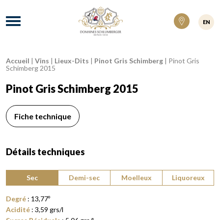
Domaines Schlumberger Vignerons 100% ré
Menu
EN
Accueil
|
Vins
|
Lieux-Dits
|
Pinot Gris Schimberg
|
Pinot Gris
Fil d'Ariane :
Schimberg 2015
Pinot Gris Schimberg 2015
Fiche technique
Détails techniques
Type de vin :
Sec
Demi-sec
Moelleux
Liquoreux
Degré
:
13,77
º
Acidité
:
3,59
grs/l