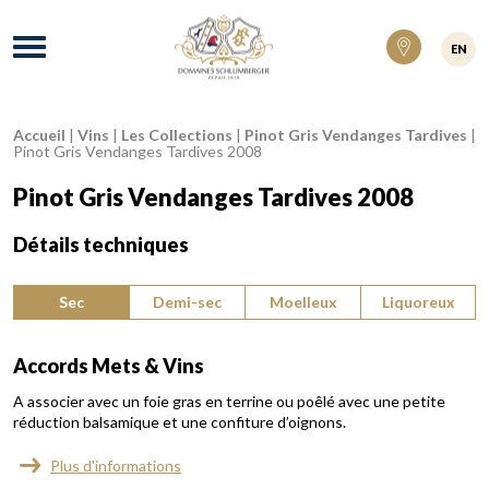
Domaines Schlumberger Vignerons 100% ré
Menu
EN
Accueil
|
Vins
|
Les Collections
|
Pinot Gris Vendanges Tardives
|
Fil d'Ariane :
Pinot Gris Vendanges Tardives 2008
Pinot Gris Vendanges Tardives 2008
Détails techniques
Type de vin :
Sec
Demi-sec
Moelleux
Liquoreux
Accords Mets & Vins
A associer avec un foie gras en terrine ou poêlé avec une petite
réduction balsamique et une confiture d’oignons.
Plus d'informations