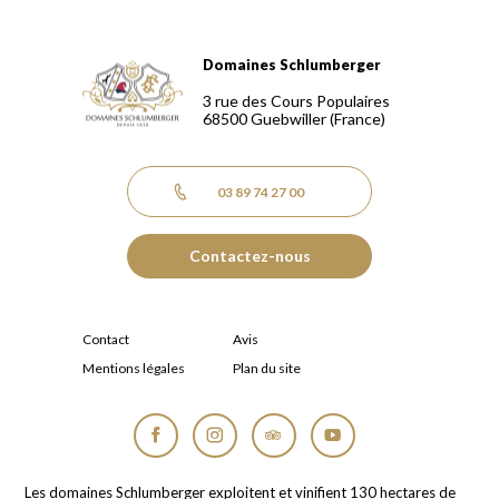
Domaines Schlumberger
Domaines Schlumberger Vignerons 100% récoltants depuis
3 rue des Cours Populaires
68500
Guebwiller
(France)
03 89 74 27 00
Contactez-nous
Contact
Avis
Mentions légales
Plan du site
Facebook
Instagram
Tripadvisor
YouTube
Les domaines Schlumberger exploitent et vinifient 130 hectares de