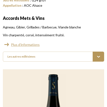
Sucres Résiduels
:
0,24
grs/l
Appellation
:
AOC Alsace
Accords Mets & Vins
Agneau
Gibier
Grillades / Barbecue
Viande blanche
Vin charpenté, corsé, intensément fruité.
Plus d'informations
Les autres millésimes