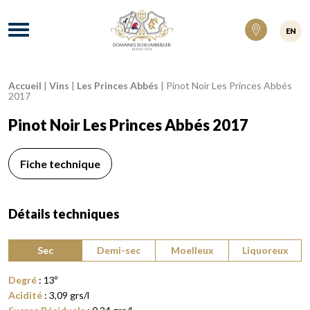
Domaines Schlumberger Vignerons 100% ré
Menu
EN
Accueil
|
Vins
|
Les Princes Abbés
|
Pinot Noir Les Princes Abbés
Fil d'Ariane :
2017
Pinot Noir Les Princes Abbés 2017
Fiche technique
Détails techniques
Type de vin :
Sec
Demi-sec
Moelleux
Liquoreux
Degré
:
13
º
Acidité
:
3,09
grs/l