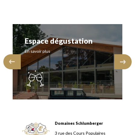
Espace dégustation
En savoir plus
Domaines Schlumberger
Domaines Schlumberger Vignerons 100% récoltants depuis
3 rue des Cours Populaires