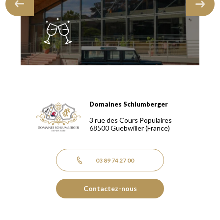
Domaines Schlumberger
Domaines Schlumberger Vignerons 100% récoltants depuis
3 rue des Cours Populaires
68500
Guebwiller
(France)
03 89 74 27 00
Contactez-nous