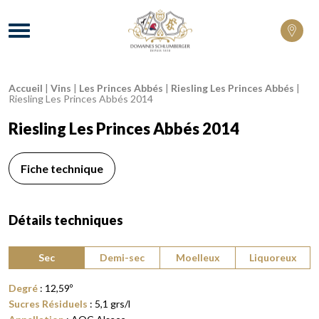
Domaines Schlumberger Vignerons 100% 
Menu
Accueil
|
Vins
|
Les Princes Abbés
|
Riesling Les Princes Abbés
|
Fil d'Ariane :
Riesling Les Princes Abbés 2014
Riesling Les Princes Abbés 2014
Fiche technique
Détails techniques
Type de vin :
Sec
Demi-sec
Moelleux
Liquoreux
Degré
:
12,59
º
Sucres Résiduels
:
5,1
grs/l