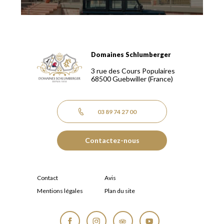
Domaines Schlumberger
Domaines Schlumberger Vignerons 100% récoltants depuis
3 rue des Cours Populaires
68500
Guebwiller
(France)
03 89 74 27 00
Contactez-nous
Contact
Avis
Mentions légales
Plan du site