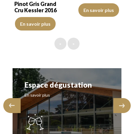
Pinot Gris Grand
La robe est jaune citron avec des
Cru Kessler 2016
En savoir plus
La robe est jaune dorée avec des reflets clairs, de bonne intensité.
En savoir plus
«
»
Espace dégustation
En savoir plus