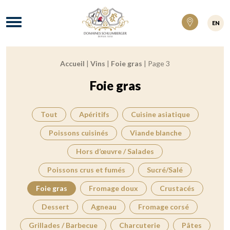
Domaines Schlumberger Vignerons 100% ré
Menu
EN
Accueil
|
Vins
|
Foie gras
|
Page 3
Fil d'Ariane :
Foie gras
Tout
Apéritifs
Cuisine asiatique
Poissons cuisinés
Viande blanche
Hors d’œuvre / Salades
Poissons crus et fumés
Sucré/Salé
Foie gras
Fromage doux
Crustacés
Dessert
Agneau
Fromage corsé
Grillades / Barbecue
Charcuterie
Pâtes