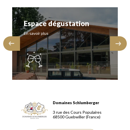
Espace dégustation
En savoir plus
Domaines Schlumberger
Domaines Schlumberger Vignerons 100% récoltants depuis
3 rue des Cours Populaires
68500
Guebwiller
(France)