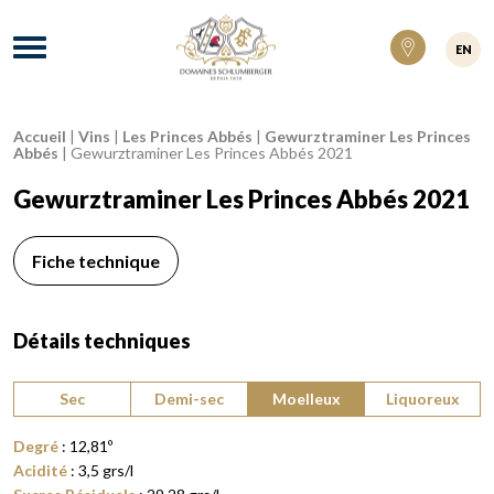
Domaines Schlumberger Vignerons 100% ré
Menu
EN
Accueil
|
Vins
|
Les Princes Abbés
|
Gewurztraminer Les Princes
Fil d'Ariane :
Abbés
|
Gewurztraminer Les Princes Abbés 2021
Gewurztraminer Les Princes Abbés 2021
Fiche technique
Détails techniques
Type de vin :
Sec
Demi-sec
Moelleux
Liquoreux
Degré
:
12,81
º
Acidité
:
3,5
grs/l