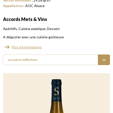
Sucres Résiduels
:
29,28
grs/l
Appellation
:
AOC Alsace
Accords Mets & Vins
Apéritifs
Cuisine asiatique
Dessert
A déguster avec une cuisine goûteuse
Plus d'informations
Les autres millésimes