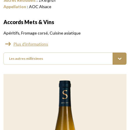
Sucres Résiduels
:
19.6
grs/l
Appellation
:
AOC Alsace
Accords Mets & Vins
Apéritifs
Fromage corsé
Cuisine asiatique
Plus d'informations
Les autres millésimes