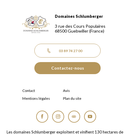
Domaines Schlumberger
Domaines Schlumberger Vignerons 100% récoltants depuis
3 rue des Cours Populaires
68500
Guebwiller
(France)
03 89 74 27 00
Contactez-nous
Contact
Avis
Mentions légales
Plan du site
Facebook
Instagram
Tripadvisor
YouTube
Les domaines Schlumberger exploitent et vinifient 130 hectares de