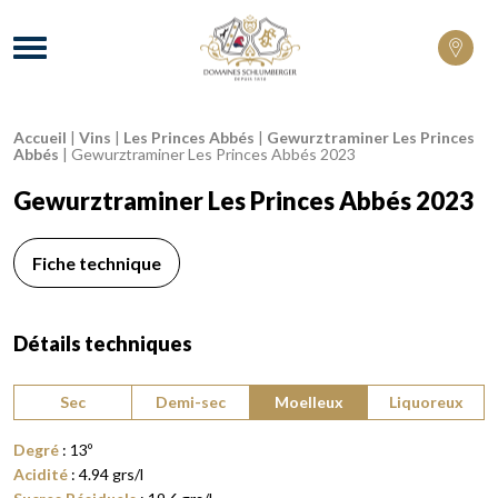
Domaines Schlumberger Vignerons 100% 
Menu
Accueil
|
Vins
|
Les Princes Abbés
|
Gewurztraminer Les Princes
Fil d'Ariane :
Abbés
|
Gewurztraminer Les Princes Abbés 2023
Gewurztraminer Les Princes Abbés 2023
Fiche technique
Détails techniques
Type de vin :
Sec
Demi-sec
Moelleux
Liquoreux
Degré
:
13
º
Acidité
:
4.94
grs/l