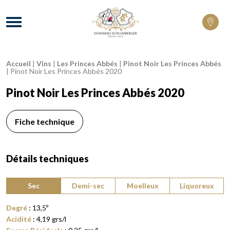
Domaines Schlumberger Vignerons 100% 
Menu
Accueil
|
Vins
|
Les Princes Abbés
|
Pinot Noir Les Princes Abbés
Fil d'Ariane :
|
Pinot Noir Les Princes Abbés 2020
Pinot Noir Les Princes Abbés 2020
Fiche technique
Détails techniques
Type de vin :
Sec
Demi-sec
Moelleux
Liquoreux
Degré
:
13,5
º
Acidité
:
4,19
grs/l