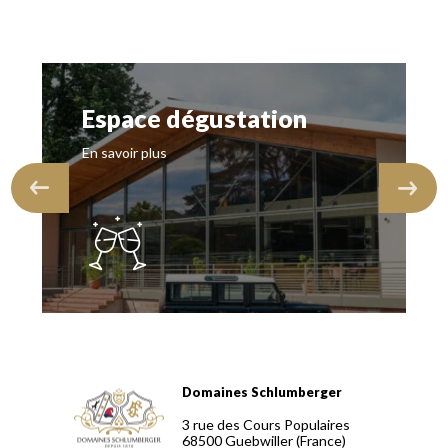
Espace dégustation
En savoir plus
Domaines Schlumberger
Domaines Schlumberger Vignerons 100% récoltants depuis
3 rue des Cours Populaires
68500
Guebwiller
(France)