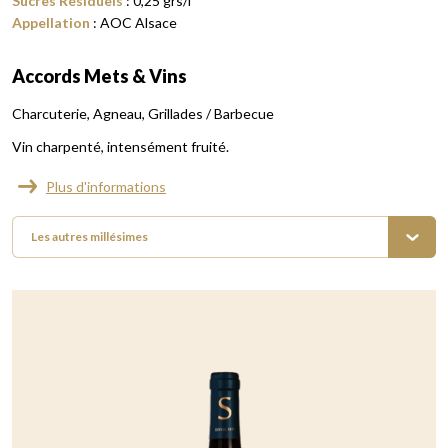
Sucres Résiduels
:
0,25
grs/l
Appellation
:
AOC Alsace
Accords Mets & Vins
Charcuterie
Agneau
Grillades / Barbecue
Vin charpenté, intensément fruité.
Plus d'informations
Les autres millésimes