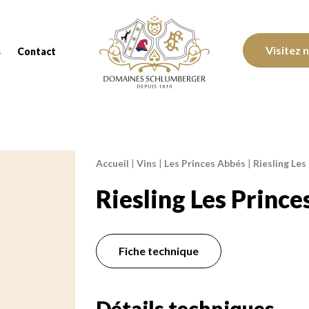
Domaines Schlumberger Vignerons 100% réc
Visitez 
s
Contact
Accueil
|
Vins
|
Les Princes Abbés
|
Riesling Les
Fil d'Ariane :
Riesling Les Princ
Fiche technique
Détails techniques