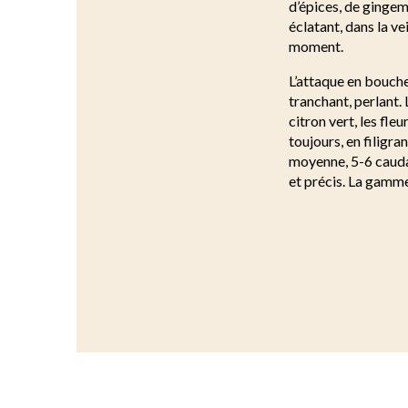
d’épices, de gingem
éclatant, dans la ve
moment.
L’attaque en bouch
tranchant, perlant.
citron vert, les fle
toujours, en filigra
moyenne, 5-6 caudali
et précis. La gamme