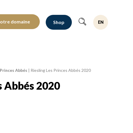
oltants depuis 1810
notre domaine
Shop
EN
 Princes Abbés
|
Riesling Les Princes Abbés 2020
es Abbés 2020