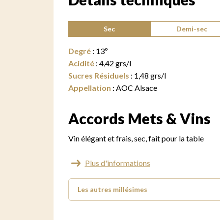
Type de vin :
Sec
Demi-sec
Degré
:
13
º
Acidité
:
4,42
grs/l
Sucres Résiduels
:
1,48
grs/l
Appellation
:
AOC Alsace
Accords Mets & Vins
Vin élégant et frais, sec, fait pour la table
Plus d'informations
Les autres millésimes