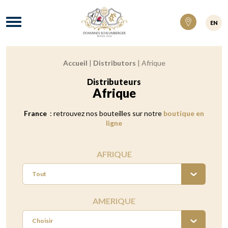
Domaines Schlumberger Vignerons 100% ré
Menu
EN
Accueil
|
Distributors
|
Afrique
Fil d'Ariane :
Distributeurs
:
Afrique
France
: retrouvez nos bouteilles sur notre
boutique en
ligne
AFRIQUE
Tout
AMERIQUE
Choisir