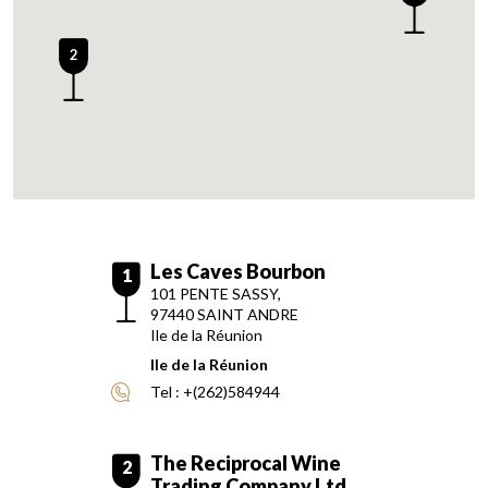
2
Les Caves Bourbon
1
101 PENTE SASSY,
97440
SAINT ANDRE
Ile de la Réunion
Ile de la Réunion
Tel :
+(262)584944
The Reciprocal Wine
2
Trading Company Ltd