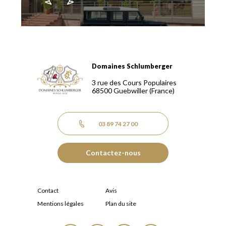
Domaines Schlumberger
Domaines Schlumberger Vignerons 100% récoltants depuis
3 rue des Cours Populaires
68500
Guebwiller
(France)
03 89 74 27 00
Contactez-nous
Contact
Avis
Mentions légales
Plan du site