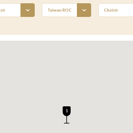
sir
Taiwan ROC
Choisir
1