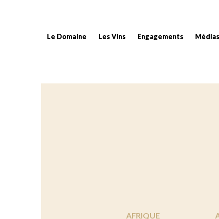
Le Domaine
Les Vins
Engagements
Média
Fil d'Ariane :
AFRIQUE