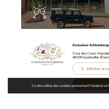
Domaines Schlumberger Vignerons 100% récoltants
Domaines Schlumberg
3 rue des Cours Populai
68500
Guebwiller
(Fran
Afficher le 
Contactez-n
Ce site utilise des cookies permettant l’analyse et