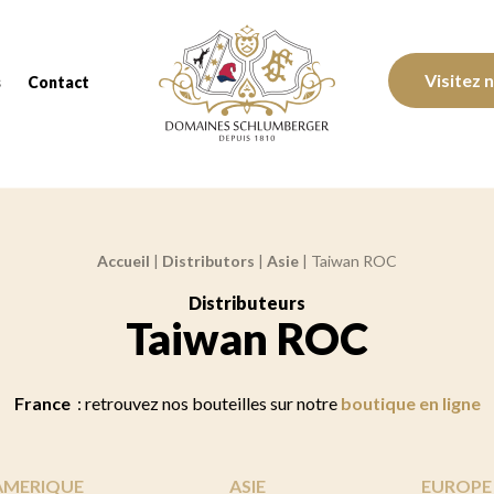
Domaines Schlumberger Vignerons 100% réc
Visitez 
s
Contact
Accueil
|
Distributors
|
Asie
|
Taiwan ROC
Distributeurs
:
Taiwan ROC
France
: retrouvez nos bouteilles sur notre
boutique en ligne
AMERIQUE
ASIE
EUROPE