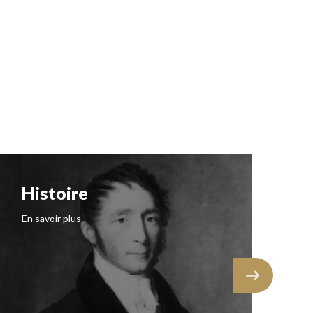
Histoire
N
I
En savoir plus