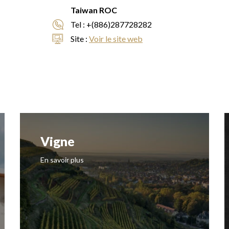
Taiwan ROC
Tel :
+(886)287728282
Site :
Voir le site web
Vigne
En savoir plus