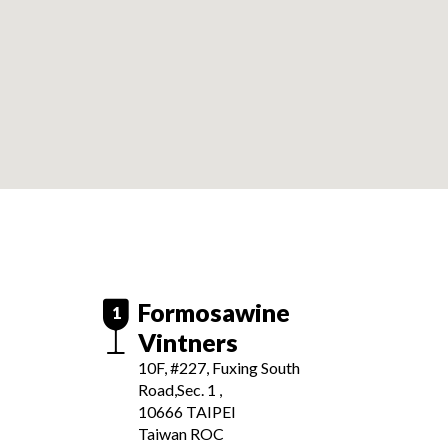
Formosawine
1
Vintners
10F, #227, Fuxing South
Road,Sec. 1 ,
10666
TAIPEI
Taiwan ROC