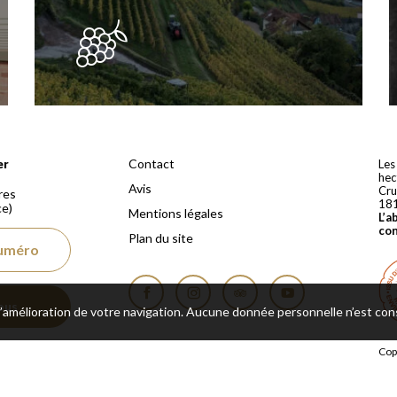
 depuis 1810
Contact
er
Les
hec
Avis
Cru
res
18
ce)
Mentions légales
L’a
co
Plan du site
numéro
ous
 l’amélioration de votre navigation. Aucune donnée personnelle n’est co
Facebook
Instagram
Tripadvisor
YouTube
Cop
rés
Une