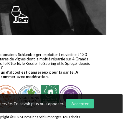
 domaines Schlumberger exploitent et vinifient 130
tares de vignes dont la moitié répartie sur 4 Grands
s, le Kitterlé, le Kessler, le Saering et le Spiegel depuis
10.
bus d’alcool est dangereux pour la santé. A
nsommer avec modération.
nservée.
En savoir plus ou s’opposer
.
Accepter
yright © 2026
Domaines Schlumberger
. Tous droits
ervés.
 réalisation
Première Place