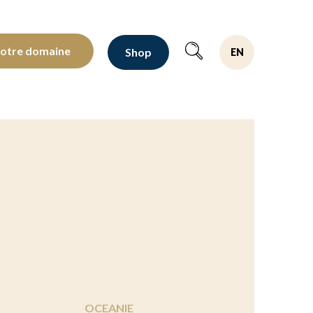
oltants depuis 1810
notre domaine
Shop
EN
OCEANIE