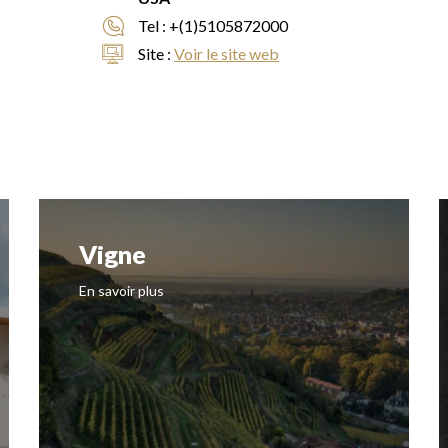
Tel :
+(1)5105872000
Site :
Voir le site web
Vigne
En savoir plus