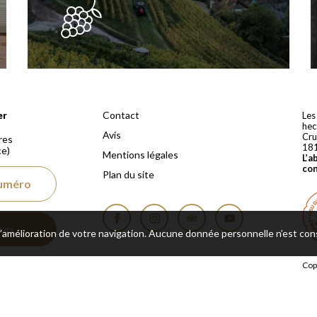
 depuis 1810
Contact
er
Les
hec
Avis
Cru
res
18
ce)
Mentions légales
L’a
co
Plan du site
numéro
ous
 l’amélioration de votre navigation. Aucune donnée personnelle n’est co
Facebook
Instagram
Tripadvisor
YouTube
Cop
rés
Une