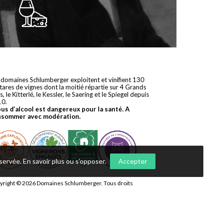
 domaines Schlumberger exploitent et vinifient 130
tares de vignes dont la moitié répartie sur 4 Grands
s, le Kitterlé, le Kessler, le Saering et le Spiegel depuis
10.
bus d’alcool est dangereux pour la santé. A
nsommer avec modération.
nservée.
En savoir plus ou s’opposer
.
Accepter
yright © 2026
Domaines Schlumberger
. Tous droits
ervés.
 réalisation
Première Place