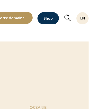
oltants depuis 1810
notre domaine
Shop
EN
OCEANIE