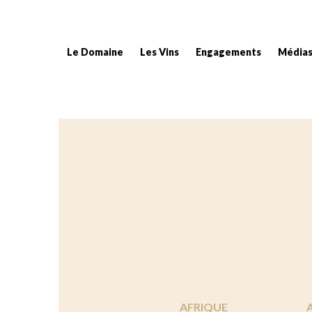
Le Domaine
Les Vins
Engagements
Média
Fil d'Ariane :
AFRIQUE