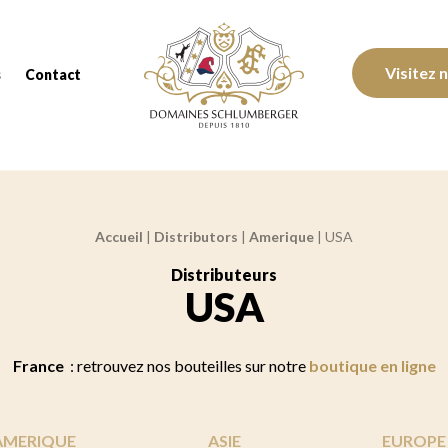
Domaines Schlumberger Vignerons 100% réc
Visitez 
s
Contact
Accueil
|
Distributors
|
Amerique
|
USA
Distributeurs
:
USA
France
: retrouvez nos bouteilles sur notre
boutique en ligne
AMERIQUE
ASIE
EUROPE