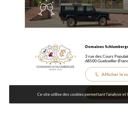
Domaines Schlumberger Vignerons 100% récoltants
Domaines Schlumberg
3 rue des Cours Populai
68500
Guebwiller
(Fran
Afficher le 
Contactez-n
Ce site utilise des cookies permettant l’analyse et