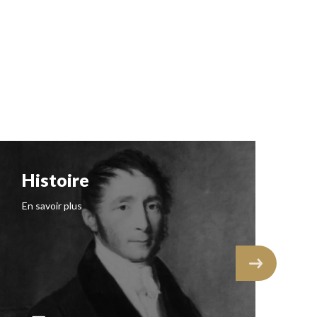
Histoire
N
I
En savoir plus