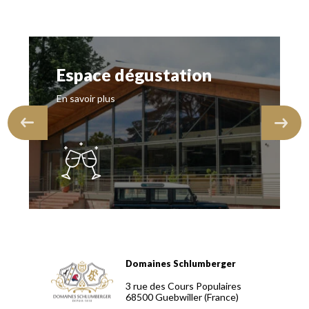
Espace dégustation
En savoir plus
Domaines Schlumberger
Domaines Schlumberger Vignerons 100% récoltants depuis
3 rue des Cours Populaires
68500
Guebwiller
(France)