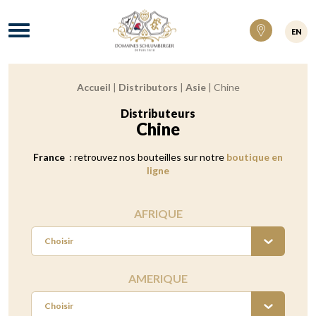
Domaines Schlumberger Vignerons 100% ré
Menu
EN
Accueil
|
Distributors
|
Asie
|
Chine
Fil d'Ariane :
Distributeurs
:
Chine
France
: retrouvez nos bouteilles sur notre
boutique en
ligne
AFRIQUE
Choisir
AMERIQUE
Choisir