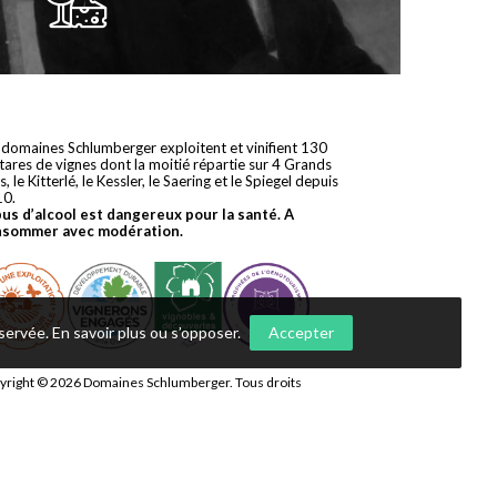
 domaines Schlumberger exploitent et vinifient 130
tares de vignes dont la moitié répartie sur 4 Grands
s, le Kitterlé, le Kessler, le Saering et le Spiegel depuis
10.
bus d’alcool est dangereux pour la santé. A
nsommer avec modération.
nservée.
En savoir plus ou s’opposer
.
Accepter
yright © 2026
Domaines Schlumberger
. Tous droits
ervés.
 réalisation
Première Place