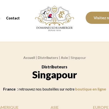
Domaines Schlumberger Vignerons 100% réc
Visitez 
s
Contact
Accueil
|
Distributors
|
Asie
|
Singapour
Distributeurs
:
Singapour
France
: retrouvez nos bouteilles sur notre
boutique en ligne
AMERIQUE
ASIE
EUROPE