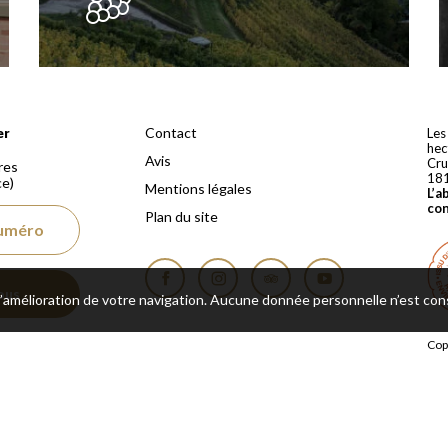
 depuis 1810
Contact
er
Les
hec
Avis
Cru
res
18
ce)
Mentions légales
L’a
co
Plan du site
numéro
ous
 l’amélioration de votre navigation. Aucune donnée personnelle n’est co
Facebook
Instagram
Tripadvisor
YouTube
Cop
rés
Une