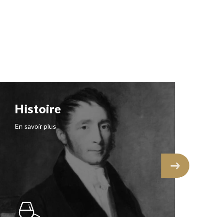
Histoire
N
I
En savoir plus