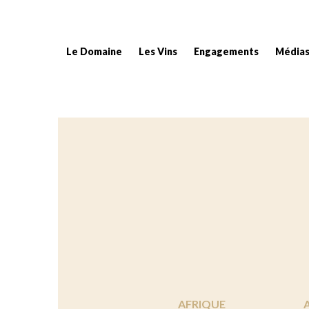
Le Domaine
Les Vins
Engagements
Média
Fil d'Ariane :
AFRIQUE