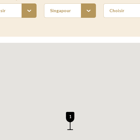
sir
Singapour
Choisir
1