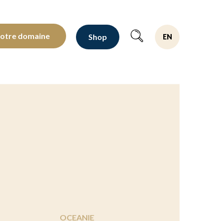
oltants depuis 1810
notre domaine
Shop
EN
OCEANIE