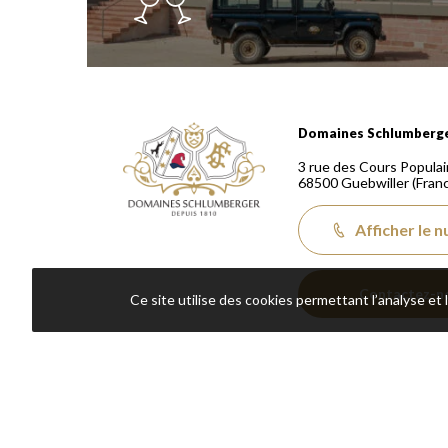
Domaines Schlumberger Vignerons 100% récoltants
Domaines Schlumberg
3 rue des Cours Populai
68500
Guebwiller
(Fran
Afficher le 
Contactez-n
Ce site utilise des cookies permettant l’analyse et