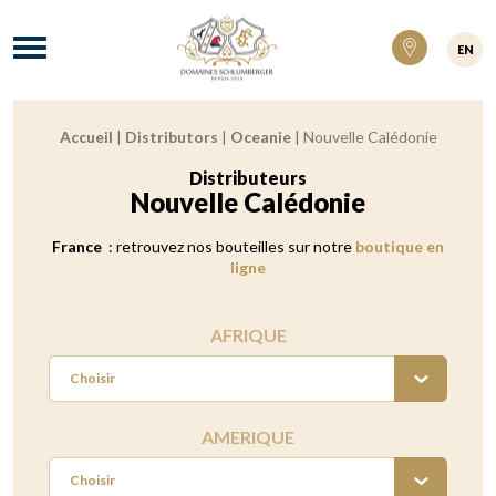
Domaines Schlumberger Vignerons 100% ré
Menu
EN
Accueil
|
Distributors
|
Oceanie
|
Nouvelle Calédonie
Fil d'Ariane :
Distributeurs
:
Nouvelle Calédonie
France
: retrouvez nos bouteilles sur notre
boutique en
ligne
AFRIQUE
Choisir
AMERIQUE
Choisir