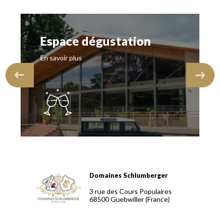
Espace dégustation
En savoir plus
Domaines Schlumberger
Domaines Schlumberger Vignerons 100% récoltants depuis
3 rue des Cours Populaires
68500
Guebwiller
(France)