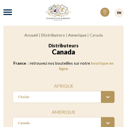
Domaines Schlumberger Vignerons 100% ré
Menu
EN
Accueil
|
Distributors
|
Amerique
|
Canada
Fil d'Ariane :
Distributeurs
:
Canada
France
: retrouvez nos bouteilles sur notre
boutique en
ligne
AFRIQUE
Choisir
AMERIQUE
Canada