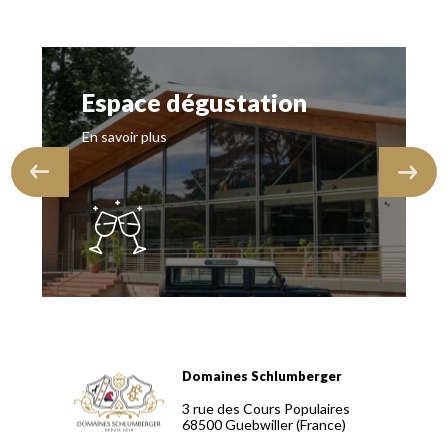
Espace dégustation
En savoir plus
Domaines Schlumberger
Domaines Schlumberger Vignerons 100% récoltants depuis
3 rue des Cours Populaires
68500
Guebwiller
(France)